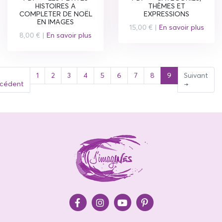
HISTOIRES A
THÈMES ET
COMPLETER DE NOËL
EXPRESSIONS
EN IMAGES
15,00 € |
En savoir plus
8,00 € |
En savoir plus
(current)
1
2
3
4
5
6
7
8
9
Suivant
cédent
→