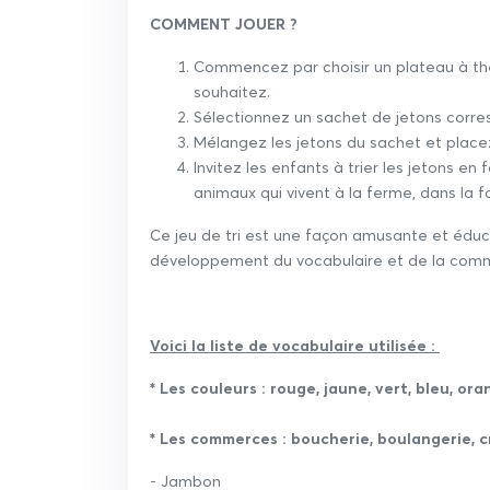
COMMENT JOUER ?
Commencez par choisir un plateau à thè
souhaitez.
Sélectionnez un sachet de jetons corre
Mélangez les jetons du sachet et placez-
Invitez les enfants à trier les jetons e
animaux qui vivent à la ferme, dans la f
Ce jeu de tri est une façon amusante et éduca
développement du vocabulaire et de la commu
Voici la liste de vocabulaire utilisée :
* Les couleurs : rouge, jaune, vert, bleu, ora
* Les commerces : boucherie, boulangerie, 
- Jambon