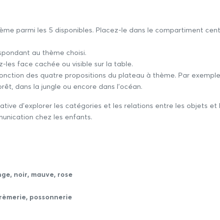
me parmi les 5 disponibles. Placez-le dans le compartiment centra
spondant au thème choisi.
les face cachée ou visible sur la table.
n fonction des quatre propositions du plateau à thème. Par exemple, 
orêt, dans la jungle ou encore dans l'océan.
tive d'explorer les catégories et les relations entre les objets et
nication chez les enfants.
nge, noir, mauve, rose
crèmerie, possonnerie