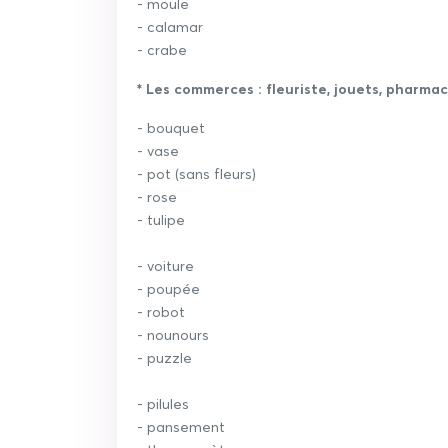
- moule
- calamar
- crabe
* Les commerces : fleuriste, jouets, pharma
- bouquet
- vase
- pot (sans fleurs)
- rose
- tulipe
- voiture
- poupée
- robot
- nounours
- puzzle
- pilules
- pansement