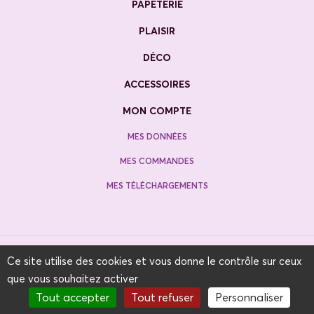
PAPETERIE
PLAISIR
DÉCO
ACCESSOIRES
MON COMPTE
MES DONNÉES
MES COMMANDES
MES TÉLÉCHARGEMENTS
J'IMAGINES S.A.S TVA FR12 83 40 73 124
Ce site utilise des cookies et vous donne le contrôle sur ceux
MENTIONS LÉGALES
|
CONDITIONS GÉNÉRALES DE VENTE
|
POLITIQUE DE
que vous souhaitez activer
CONFIDENTIALITÉ
Tout accepter
Tout refuser
Personnaliser
SITE WEB RÉALISÉ PAR