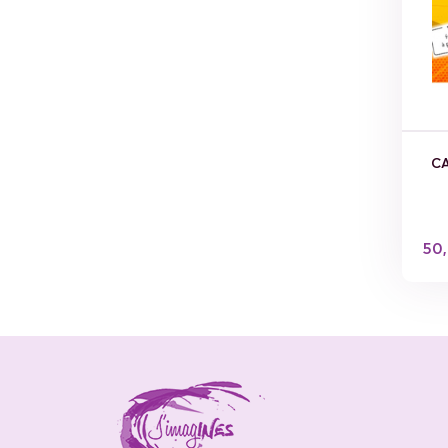
CA
50