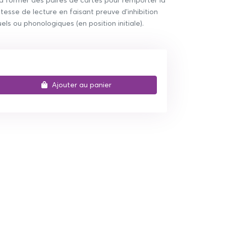
e à former des paires de cartes pour remporter la
 vitesse de lecture en faisant preuve d'inhibition
uels ou phonologiques (en position initiale).
Ajouter au panier