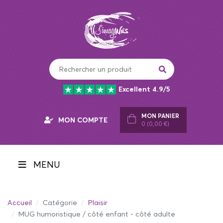
Panneau de gestion des cookies
Excellent 4.9/5
MON PANIER
MON COMPTE
0 (0,00 €)
MENU
Accueil
Catégorie
Plaisir
MUG humoristique / côté enfant - côté adulte