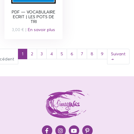
PDF — VOCABULAIRE
ECRIT | LES POTS DE
TRI
3,00 € |
En savoir plus
(current)
1
2
3
4
5
6
7
8
9
Suivant
cédent
→