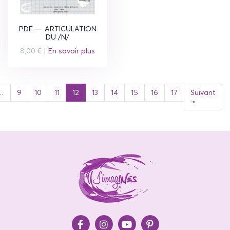
PDF — ARTICULATION
DU /N/
8,00 € |
En savoir plus
(current)
…
9
10
11
12
13
14
15
16
17
Suivant
→