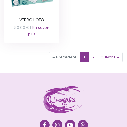
VERBO'LOTO
50,00 € |
En savoir
plus
(current)
← Précédent
1
2
Suivant →