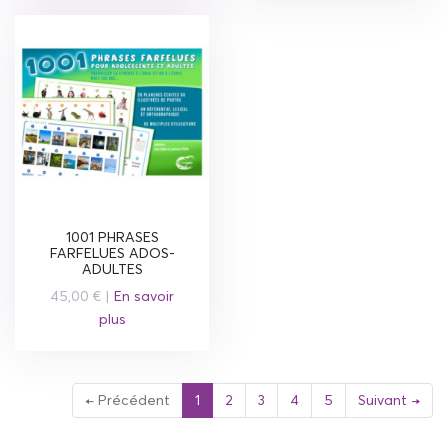
1001 PHRASES
FARFELUES ADOS-
ADULTES
45,00 € |
En savoir
plus
(current)
← Précédent
1
2
3
4
5
Suivant →